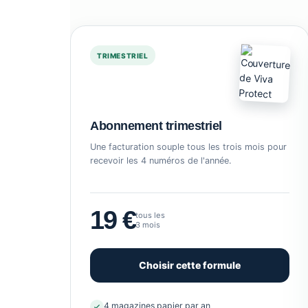
TRIMESTRIEL
Abonnement trimestriel
Une facturation souple tous les trois mois pour
recevoir les 4 numéros de l'année.
19 €
tous les
3 mois
Choisir cette formule
4 magazines papier par an