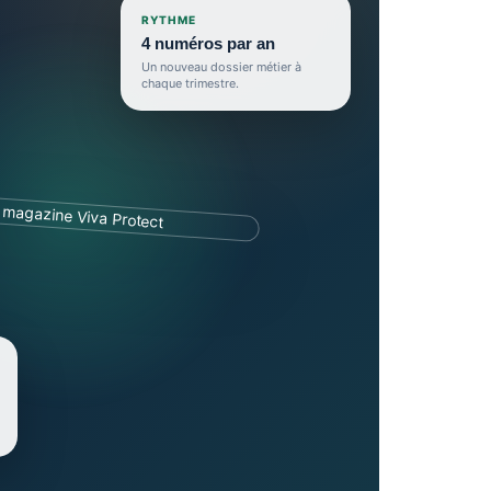
RYTHME
4 numéros par an
Un nouveau dossier métier à
chaque trimestre.