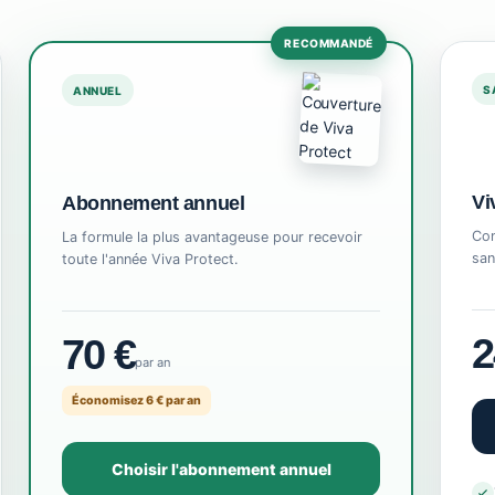
RECOMMANDÉ
S
ANNUEL
Vi
Abonnement annuel
Com
La formule la plus avantageuse pour recevoir
san
toute l'année Viva Protect.
2
70 €
par an
Économisez 6 € par an
Choisir l'abonnement annuel