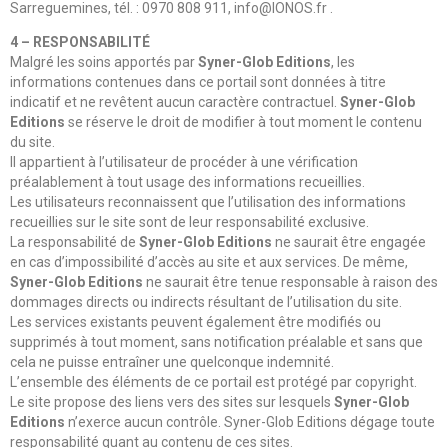
Sarreguemines, tél. : 0970 808 911, info@IONOS.fr .
4 – RESPONSABILITÉ
Malgré les soins apportés par
Syner-Glob Editions
, les
informations contenues dans ce portail sont données à titre
indicatif et ne revêtent aucun caractère contractuel.
Syner-Glob
Editions
se réserve le droit de modifier à tout moment le contenu
du site.
Il appartient à l’utilisateur de procéder à une vérification
préalablement à tout usage des informations recueillies.
Les utilisateurs reconnaissent que l’utilisation des informations
recueillies sur le site sont de leur responsabilité exclusive.
La responsabilité de
Syner-Glob Editions
ne saurait être engagée
en cas d’impossibilité d’accès au site et aux services. De même,
Syner-Glob Editions
ne saurait être tenue responsable à raison des
dommages directs ou indirects résultant de l’utilisation du site.
Les services existants peuvent également être modifiés ou
supprimés à tout moment, sans notification préalable et sans que
cela ne puisse entraîner une quelconque indemnité.
L’ensemble des éléments de ce portail est protégé par copyright.
Le site propose des liens vers des sites sur lesquels
Syner-Glob
Editions
n’exerce aucun contrôle. Syner-Glob Editions dégage toute
responsabilité quant au contenu de ces sites.