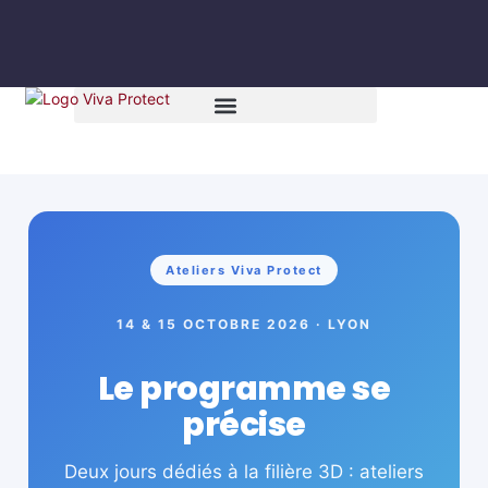
Ateliers Viva Protect
14 & 15 OCTOBRE 2026 · LYON
Le programme se
précise
Deux jours dédiés à la filière 3D : ateliers